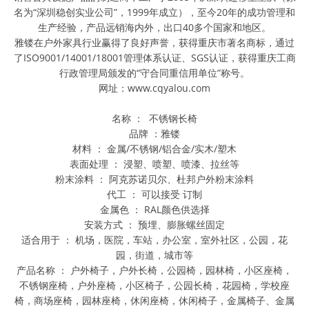
名为“深圳稳创实业公司”，1999年成立），至今20年的成功管理和
生产经验，产品远销海内外，出口40多个国家和地区。
雅镂在户外家具行业赢得了良好声誉，获得重庆市著名商标，通过
了ISO9001/14001/18001管理体系认证、SGS认证，获得重庆工商
行政管理局颁发的“守合同重信用单位”称号。
网址：www.cqyalou.com
名称 ： 不锈钢长椅
品牌 ：雅镂
材料 ： 金属/不锈钢/铝合金/实木/塑木
表面处理 ： 浸塑、喷塑、喷漆、拉丝等
粉末涂料 ： 阿克苏诺贝尔、杜邦户外粉末涂料
代工 ： 可以接受 订制
金属色 ： RAL颜色供选择
安装方式 ： 预埋、膨胀螺丝固定
适合用于 ： 机场，医院，车站，办公室，室外社区，公园，花
园，街道，城市等
产品名称 ： 户外椅子，户外长椅，公园椅，园林椅，小区座椅，
不锈钢座椅，户外座椅，小区椅子，公园长椅，花园椅，学校座
椅，商场座椅，园林座椅，休闲座椅，休闲椅子，金属椅子、金属