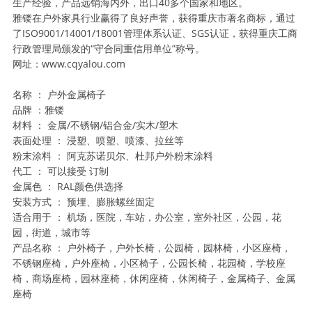
生产经验，产品远销海内外，出口40多个国家和地区。
雅镂在户外家具行业赢得了良好声誉，获得重庆市著名商标，通过
了ISO9001/14001/18001管理体系认证、SGS认证，获得重庆工商
行政管理局颁发的“守合同重信用单位”称号。
网址：www.cqyalou.com
名称 ： 户外金属椅子
品牌 ：雅镂
材料 ： 金属/不锈钢/铝合金/实木/塑木
表面处理 ： 浸塑、喷塑、喷漆、拉丝等
粉末涂料 ： 阿克苏诺贝尔、杜邦户外粉末涂料
代工 ： 可以接受 订制
金属色 ： RAL颜色供选择
安装方式 ： 预埋、膨胀螺丝固定
适合用于 ： 机场，医院，车站，办公室，室外社区，公园，花
园，街道，城市等
产品名称 ： 户外椅子，户外长椅，公园椅，园林椅，小区座椅，
不锈钢座椅，户外座椅，小区椅子，公园长椅，花园椅，学校座
椅，商场座椅，园林座椅，休闲座椅，休闲椅子，金属椅子、金属
座椅